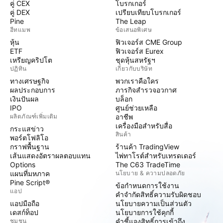
คู่ CEX
โบรกเกอร์
คู่ DEX
เปรียบเทียบโบรกเกอร์
Pine
The Leap
ฮีทแมพ
ข้อเสนอพิเศษ
หุ้น
ฟิวเจอร์ส CME Group
ETF
ฟิวเจอร์ส Eurex
เหรียญคริปโต
ชุดหุ้นสหรัฐฯ
ปฏิทิน
เกี่ยวกับบริษัท
ทางเศรษฐกิจ
พวกเราคือใคร
ผลประกอบการ
ภารกิจสำรวจอวกาศ
เงินปันผล
บล็อก
IPO
ศูนย์ช่วยเหลือ
ผลิตภัณฑ์เพิ่มเติม
อาชีพ
เครื่องมือสำหรับสื่อ
กระแสข่าว
สินค้า
พอร์ตโฟลิโอ
กราฟพื้นฐาน
ร้านค้า TradingView
เส้นแสดงอัตราผลตอบแทน
ไพ่ทาโรต์สำหรับเทรดเดอร์
Options
The C63 TradeTime
แผนที่มหภาค
นโยบาย & ความปลอดภัย
Pine Script®
ข้อกำหนดการใช้งาน
แอป
คำจำกัดสิทธิ์ความรับผิดชอบ
แอปมือถือ
นโยบายความเป็นส่วนตัว
เดสก์ท็อป
นโยบายการใช้คุกกี้
ชุมชน
คำชี้แจงสิทธิ์การเข้าถึง