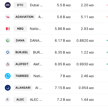
Dubai Taxi Co. PJSC
5.5 B
2.20
DTC
AED
AED
Abu Dhabi Aviation Co.
5.6 B
5.11
ADAVIATION
AED
AED
National Bank of Umm Al Qaiwain
5.86 B
2.93
NBQ
AED
AED
DANA GAS PJSC
6.17 B
0.8820
DANA
AED
AED
BURJEEL HOLDINGS PLC
6.35 B
1.22
BURJEEL
AED
AED
Alef Education Holding plc
6.95 B
0.9930
ALEFEDT
AED
AED
National Central Cooling Co. (P.S.C.) (Tabreed)
7 B
2.46
TABREED
AED
AED
Al Ansari Financial Services PJSC
7.15 B
0.954
ALANSARI
AED
AED
ALEC Holdings PJSC
7.2 B
1.44
ALEC
AED
AED