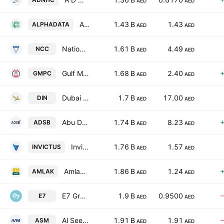
AED
AED
Alpha Data PJSC
1.43 B
1.43
ALPHADATA
AED
AED
National Cement Company PSC
1.61 B
4.49
NCC
AED
AED
Gulf Medical Projects Company
1.68 B
2.40
GMPC
AED
AED
Dubai Insurance CompanyPSC
1.7 B
17.00
DIN
AED
AED
Abu Dhabi Ship Building Co.
1.74 B
8.23
ADSB
AED
AED
Invictus Investment Company PLC
1.76 B
1.57
INVICTUS
AED
AED
Amlak Finance PJSC
1.86 B
1.24
AMLAK
AED
AED
E7 Group PJSC
1.9 B
0.9500
E7
AED
AED
Al Seer Marine Supplies & Equipment Company P.J.S.C
1.91 B
1.91
ASM
AED
AED