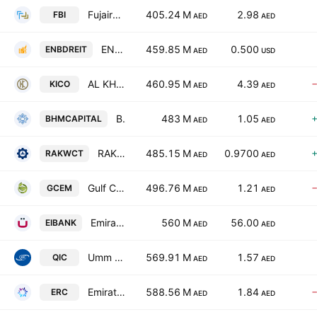
Fujairah Building Industries P.S.C
405.24 M
2.98
FBI
AED
AED
ENBD REIT (CEIC) PLC
459.85 M
0.500
ENBDREIT
AED
USD
AL KHALEEJ Investment
460.95 M
4.39
KICO
AED
AED
BHM Capital Financial Services P.S.C
483 M
1.05
BHMCAPITAL
AED
AED
RAK Co. for White Cement & Construction Materials
485.15 M
0.9700
RAKWCT
AED
AED
Gulf Cement Co.
496.76 M
1.21
GCEM
AED
AED
Emirates Investment Bank PJSC
560 M
56.00
EIBANK
AED
AED
Umm Al Qaiwain General Investment Co. P.S.C
569.91 M
1.57
QIC
AED
AED
Emirates Reem Investments PJSC
588.56 M
1.84
ERC
AED
AED