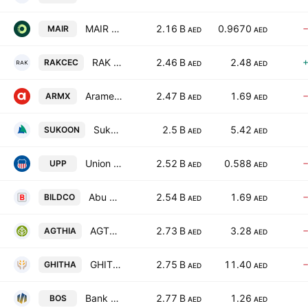
MAIR GROUP - P.J.S.C.
2.16 B
0.9670
MAIR
AED
AED
RAK Ceramics PJSC
2.46 B
2.48
RAKCEC
AED
AED
Aramex PJSC
2.47 B
1.69
ARMX
AED
AED
Sukoon Insurance PJSC
2.5 B
5.42
SUKOON
AED
AED
Union Properties (P.J.S.C)
2.52 B
0.588
UPP
AED
AED
Abu Dhabi National Co. for Building Materials
2.54 B
1.69
BILDCO
AED
AED
AGTHIA Group
2.73 B
3.28
AGTHIA
AED
AED
GHITHA HOLDING P.J.S.C.
2.75 B
11.40
GHITHA
AED
AED
Bank of Sharjah
2.77 B
1.26
BOS
AED
AED