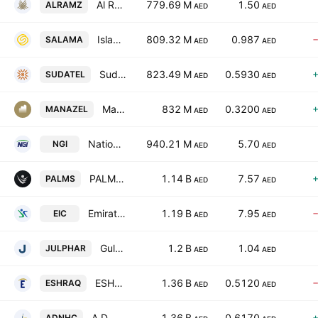
Al Ramz Corporation Investment & Development PJSC
779.69 M
1.50
ALRAMZ
AED
AED
Islamic Arab Insurance Co. (Salama)
809.32 M
0.987
SALAMA
AED
AED
Sudatel Telecommunications Group Company Limited
823.49 M
0.5930
SUDATEL
AED
AED
Manazel PJSC
832 M
0.3200
MANAZEL
AED
AED
National General Insurance Co (P.J.S.C)
940.21 M
5.70
NGI
AED
AED
PALMS SPORTS PrJSC
1.14 B
7.57
PALMS
AED
AED
Emirates Insurance Co.
1.19 B
7.95
EIC
AED
AED
Gulf Pharmaceutical Industries
1.2 B
1.04
JULPHAR
AED
AED
ESHRAQ INVESTMENTS P.J.S.C
1.36 B
0.5120
ESHRAQ
AED
AED
A D N H Catering plc
1.36 B
0.6170
ADNHC