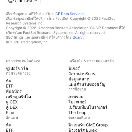
ภาษาไทย
เลือกข้อมูลตลาดที่ให้บริการโดย
ICE Data Services
.
เลือกข้อมูลอ้างอิงที่ให้บริการโดย FactSet. Copyright © 2026 FactSet
Research Systems Inc.
Copyright © 2026, American Bankers Association. CUSIP Database ที่ให้
บริการโดย FactSet Research Systems Inc. All rights reserved.
SEC filings และเอกสารอื่นๆ ที่ให้บริการโดย
Quartr
.
© 2026 TradingView, Inc.
มากกว่าแค่ผลิตภัณฑ์
เครื่องมือ & การสมัครสมาชิก
ซูเปอร์ชาร์ต
ฟีเจอร์
ตัวช่วยคัดกรอง
อัตราค่าบริการ
ข้อมูลตลาด
หุ้น
แผนสำหรับของขวัญ
ETF
การซื้อขาย
พันธบัตร
เหรียญคริปโต
ภาพรวม
คู่ CEX
โบรกเกอร์
คู่ DEX
เปรียบเทียบโบรกเกอร์
Pine
The Leap
ฮีทแมพ
ข้อเสนอพิเศษ
หุ้น
ฟิวเจอร์ส CME Group
ETF
ฟิวเจอร์ส Eurex