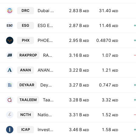
Dubai Refreshment Company P.J.S.C
2.83 B
31.40
DRC
AED
AED
ESG EMIRATES STALLIONS GROUP P.J.S.C
2.87 B
11.46
ESG
AED
AED
PHOENIX GROUP PLC
2.95 B
0.4870
PHX
AED
AED
RAK Properties
3.16 B
1.07
RAKPROP
AED
AED
ANAN INVESTMENT HOLDING P.J.S.C
3.22 B
1.21
ANAN
AED
AED
Deyaar Development (P.J.S.C)
3.27 B
0.747
DEYAAR
AED
AED
Taaleem Holdings PJSC
3.28 B
3.32
TAALEEM
AED
AED
National Corporation for Tourism & Hotels
3.31 B
1.52
NCTH
AED
AED
Investcorp Capital PLC
3.46 B
1.58
ICAP
AED
AED