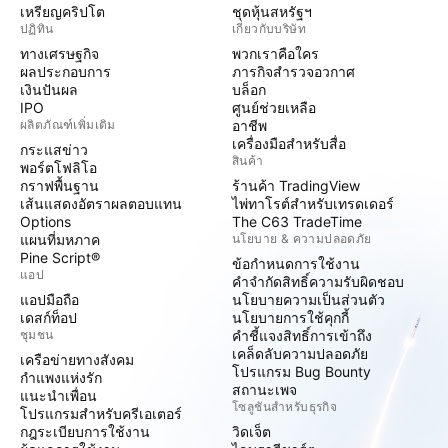
เหรียญคริปโต
ชุดหุ้นสหรัฐฯ
ปฏิทิน
เกี่ยวกับบริษัท
ทางเศรษฐกิจ
พวกเราคือใคร
ผลประกอบการ
ภารกิจสำรวจอวกาศ
เงินปันผล
บล็อก
IPO
ศูนย์ช่วยเหลือ
ผลิตภัณฑ์เพิ่มเติม
อาชีพ
เครื่องมือสำหรับสื่อ
กระแสข่าว
สินค้า
พอร์ตโฟลิโอ
กราฟพื้นฐาน
ร้านค้า TradingView
เส้นแสดงอัตราผลตอบแทน
ไพ่ทาโรต์สำหรับเทรดเดอร์
Options
The C63 TradeTime
แผนที่มหภาค
นโยบาย & ความปลอดภัย
Pine Script®
ข้อกำหนดการใช้งาน
แอป
คำจำกัดสิทธิ์ความรับผิดชอบ
แอปมือถือ
นโยบายความเป็นส่วนตัว
เดสก์ท็อป
นโยบายการใช้คุกกี้
ชุมชน
คำชี้แจงสิทธิ์การเข้าถึง
เคล็ดลับความปลอดภัย
เครือข่ายทางสังคม
โปรแกรม Bug Bounty
กำแพงแห่งรัก
สถานะเพจ
แนะนำเพื่อน
โซลูชันสำหรับธุรกิจ
โปรแกรมสำหรับครีเอเตอร์
กฎระเบียบการใช้งาน
วิดเจ็ต