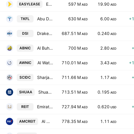
Easy Lease Motorcycle Rental PJSC
597 M
19.90
EASYLEASE
AED
AED
Abu Dhabi National Takaful Co.
630 M
6.00
+
TKFL
AED
AED
Drake & Scull International (P J S C)
687.51 M
0.240
DSI
AED
AED
Al Buhaira National Insurance Company
700 M
2.80
ABNIC
AED
AED
Al Wathba National Insurance Co.
710.01 M
3.43
+
AWNIC
AED
AED
Sharjah Cement and Industrial Development Co.
711.66 M
1.17
SCIDC
AED
AED
Shuaa Capital (P.S.C)
713.51 M
0.195
SHUAA
AED
AED
Emirates REIT (CEIC) PLC
727.94 M
0.620
REIT
AED
USD
Al Mal Capital REIT
778.35 M
1.11
AMCREIT
AED
AED