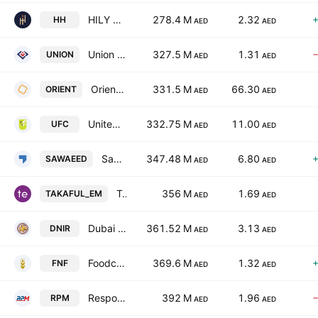
HILY HOLDING PJSC
278.4 M
2.32
HH
AED
AED
Union Insurance Company
327.5 M
1.31
UNION
AED
AED
Orient Insurance PJSC
331.5 M
66.30
ORIENT
AED
AED
United Foods Co. PSC
332.75 M
11.00
UFC
AED
AED
Sawaeed Holding P.J.S.C
347.48 M
6.80
SAWAEED
AED
AED
Takaful Emarat - Insurance (PSC)
356 M
1.69
TAKAFUL_EM
AED
AED
Dubai National Insurance & Reinsurance Co. (P.S.C.)
361.52 M
3.13
DNIR
AED
AED
Foodco National Foodstuff PJSC
369.6 M
1.32
FNF
AED
AED
Response Plus Holding PrJSC
392 M
1.96
RPM
AED
AED