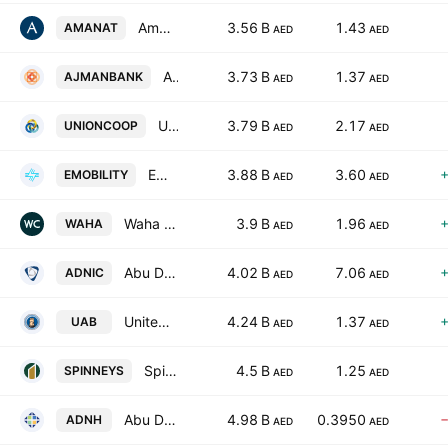
Amanat Holdings PJSC
3.56 B
1.43
AMANAT
AED
AED
Ajman Bank PJSC
3.73 B
1.37
AJMANBANK
AED
AED
Union Coop
3.79 B
2.17
UNIONCOOP
AED
AED
Emirates Mobility Company
3.88 B
3.60
EMOBILITY
AED
AED
Waha Capital Company
3.9 B
1.96
WAHA
AED
AED
Abu Dhabi National Insurance Company
4.02 B
7.06
ADNIC
AED
AED
United Arab Bank
4.24 B
1.37
UAB
AED
AED
Spinneys 1961 Holding plc
4.5 B
1.25
SPINNEYS
AED
AED
Abu Dhabi National Hotels Co.
4.98 B
0.3950
ADNH
AED
AED