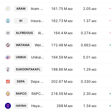
Aram Group
161.75 M
2.05
ARAM
AED
AED
Insurance House
162.73 M
1.37
IH
AED
AED
Al Firdous Holdings PJSC
164.4 M
0.274
ALFIRDOUS
AED
AED
Watania International Holding PJSC
172.48 M
0.663
WATANIA
AED
AED
Unikai Foods PJSC
194.59 M
5.01
UNIKAI
AED
AED
Sukoon Takaful PJSC
198.66 M
1.29
SUKOONTAKAFL
AED
AED
Depa Plc
202.67 M
0.330
DEPA
AED
AED
RAPCO Investment PJSC
218.59 M
2.30
RAPCO
AED
AED
Hayah Insurance Company P.J.S.C
268 M
1.34
HAYAH
AED
AED