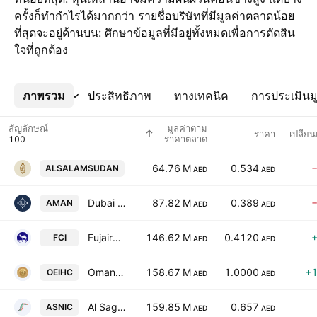
ครั้งก็ทำกำไรได้มากกว่า รายชื่อบริษัทที่มีมูลค่าตลาดน้อย
ที่สุดจะอยู่ด้านบน: ศึกษาข้อมูลที่มีอยู่ทั้งหมดเพื่อการตัดสิน
ใจที่ถูกต้อง
ภาพรวม
เพิ่มเติม
ประสิทธิภาพ
ทางเทคนิค
การประเมินมู
สัญลักษณ์
มูลค่าตาม
ราคา
เปลี่ย
ราคาตลาด
Al Salam Bank Sudan
64.76 M
0.534
ALSALAMSUDAN
AED
AED
Dubai Islamic Insurance & Reinsurance Co.
87.82 M
0.389
AMAN
AED
AED
Fujairah Cement Industries
146.62 M
0.4120
FCI
AED
AED
Oman & Emirates Investment Holding Co
158.67 M
1.0000
+
OEIHC
AED
AED
Al Sagr National Insurance Co. PSC
159.85 M
0.657
ASNIC
AED
AED