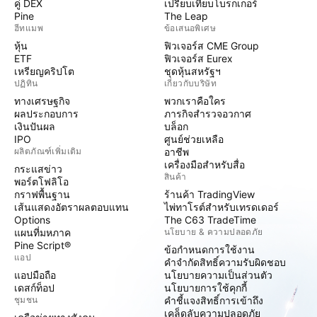
คู่ DEX
เปรียบเทียบโบรกเกอร์
Pine
The Leap
ฮีทแมพ
ข้อเสนอพิเศษ
หุ้น
ฟิวเจอร์ส CME Group
ETF
ฟิวเจอร์ส Eurex
เหรียญคริปโต
ชุดหุ้นสหรัฐฯ
ปฏิทิน
เกี่ยวกับบริษัท
ทางเศรษฐกิจ
พวกเราคือใคร
ผลประกอบการ
ภารกิจสำรวจอวกาศ
เงินปันผล
บล็อก
IPO
ศูนย์ช่วยเหลือ
ผลิตภัณฑ์เพิ่มเติม
อาชีพ
เครื่องมือสำหรับสื่อ
กระแสข่าว
สินค้า
พอร์ตโฟลิโอ
กราฟพื้นฐาน
ร้านค้า TradingView
เส้นแสดงอัตราผลตอบแทน
ไพ่ทาโรต์สำหรับเทรดเดอร์
Options
The C63 TradeTime
แผนที่มหภาค
นโยบาย & ความปลอดภัย
Pine Script®
ข้อกำหนดการใช้งาน
แอป
คำจำกัดสิทธิ์ความรับผิดชอบ
แอปมือถือ
นโยบายความเป็นส่วนตัว
เดสก์ท็อป
นโยบายการใช้คุกกี้
ชุมชน
คำชี้แจงสิทธิ์การเข้าถึง
เคล็ดลับความปลอดภัย