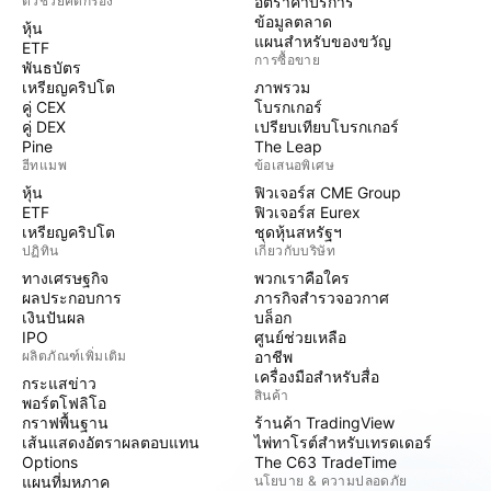
ตัวช่วยคัดกรอง
อัตราค่าบริการ
ข้อมูลตลาด
หุ้น
แผนสำหรับของขวัญ
ETF
การซื้อขาย
พันธบัตร
เหรียญคริปโต
ภาพรวม
คู่ CEX
โบรกเกอร์
คู่ DEX
เปรียบเทียบโบรกเกอร์
Pine
The Leap
ฮีทแมพ
ข้อเสนอพิเศษ
หุ้น
ฟิวเจอร์ส CME Group
ETF
ฟิวเจอร์ส Eurex
เหรียญคริปโต
ชุดหุ้นสหรัฐฯ
ปฏิทิน
เกี่ยวกับบริษัท
ทางเศรษฐกิจ
พวกเราคือใคร
ผลประกอบการ
ภารกิจสำรวจอวกาศ
เงินปันผล
บล็อก
IPO
ศูนย์ช่วยเหลือ
ผลิตภัณฑ์เพิ่มเติม
อาชีพ
เครื่องมือสำหรับสื่อ
กระแสข่าว
สินค้า
พอร์ตโฟลิโอ
กราฟพื้นฐาน
ร้านค้า TradingView
เส้นแสดงอัตราผลตอบแทน
ไพ่ทาโรต์สำหรับเทรดเดอร์
Options
The C63 TradeTime
แผนที่มหภาค
นโยบาย & ความปลอดภัย