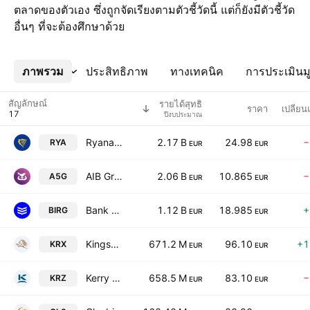
ตลาดของตัวเอง ซึ่งถูกจัดเรียงตามตัวชี้วัดนี้ แต่ก็ยังมีตัวชี้วัด
อื่นๆ ที่จะต้องศึกษาด้วย
ภาพรวม
เพิ่มเติม
ประสิทธิภาพ
ทางเทคนิค
การประเมินมู
สัญลักษณ์
รายได้สุทธิ
ราคา
เปลี่ย
ปีงบประมาณ
Ryanair Holdings PLC
2.17 B
24.98
−
RYA
EUR
EUR
AIB Group PLC
2.06 B
10.865
−
A5G
EUR
EUR
Bank of Ireland Group PLC
1.12 B
18.985
+
BIRG
EUR
EUR
Kingspan Group PLC
671.2 M
96.10
+1
KRX
EUR
EUR
Kerry Group PLC
658.5 M
83.10
−
KRZ
EUR
EUR