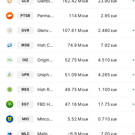
Glanbia PLC
162.42 M
23.90
+
GL9
EUR
EUR
Permanent TSB Group Holdings PLC
114 M
2.95
PTSB
EUR
EUR
Glenveagh Properties PLC
107.61 M
2.480
+
GVR
EUR
EUR
Irish Continental Group PLC
74.9 M
7.92
IR5B
EUR
EUR
Origin Enterprises PLC
52.75 M
4.510
+
OIZ
EUR
EUR
Uniphar PLC
51.09 M
4.265
+
UPR
EUR
EUR
Irish Residential Properties REIT PLC
49.75 M
1.100
+
IRES
EUR
EUR
FBD Holdings PLC
47.16 M
17.75
+
EG7
EUR
EUR
Mincon Group PLC
5.52 M
0.710
MIO
EUR
EUR
Malin Corporation PLC
−6.9 M
7.00
−
MLC
EUR
EUR