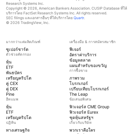
Research Systems Inc.
Copyright © 2026, American Bankers Association. CUSIP Database ที่ให้
บริการโดย FactSet Research Systems Inc. All rights reserved.
SEC filings และเอกสารอื่นๆ ที่ให้บริการโดย
Quartr
.
© 2026 TradingView, Inc.
มากกว่าแค่ผลิตภัณฑ์
เครื่องมือ & การสมัครสมาชิก
ซูเปอร์ชาร์ต
ฟีเจอร์
ตัวช่วยคัดกรอง
อัตราค่าบริการ
ข้อมูลตลาด
หุ้น
แผนสำหรับของขวัญ
ETF
การซื้อขาย
พันธบัตร
เหรียญคริปโต
ภาพรวม
คู่ CEX
โบรกเกอร์
คู่ DEX
เปรียบเทียบโบรกเกอร์
Pine
The Leap
ฮีทแมพ
ข้อเสนอพิเศษ
หุ้น
ฟิวเจอร์ส CME Group
ETF
ฟิวเจอร์ส Eurex
เหรียญคริปโต
ชุดหุ้นสหรัฐฯ
ปฏิทิน
เกี่ยวกับบริษัท
ทางเศรษฐกิจ
พวกเราคือใคร