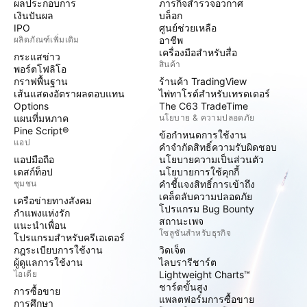
ผลประกอบการ
ภารกิจสำรวจอวกาศ
เงินปันผล
บล็อก
IPO
ศูนย์ช่วยเหลือ
ผลิตภัณฑ์เพิ่มเติม
อาชีพ
เครื่องมือสำหรับสื่อ
กระแสข่าว
สินค้า
พอร์ตโฟลิโอ
กราฟพื้นฐาน
ร้านค้า TradingView
เส้นแสดงอัตราผลตอบแทน
ไพ่ทาโรต์สำหรับเทรดเดอร์
Options
The C63 TradeTime
แผนที่มหภาค
นโยบาย & ความปลอดภัย
Pine Script®
ข้อกำหนดการใช้งาน
แอป
คำจำกัดสิทธิ์ความรับผิดชอบ
แอปมือถือ
นโยบายความเป็นส่วนตัว
เดสก์ท็อป
นโยบายการใช้คุกกี้
ชุมชน
คำชี้แจงสิทธิ์การเข้าถึง
เคล็ดลับความปลอดภัย
เครือข่ายทางสังคม
โปรแกรม Bug Bounty
กำแพงแห่งรัก
สถานะเพจ
แนะนำเพื่อน
โซลูชันสำหรับธุรกิจ
โปรแกรมสำหรับครีเอเตอร์
กฎระเบียบการใช้งาน
วิดเจ็ต
ผู้ดูแลการใช้งาน
ไลบรารีชาร์ต
ไอเดีย
Lightweight Charts™
ชาร์ตขั้นสูง
การซื้อขาย
แพลตฟอร์มการซื้อขาย
การศึกษา