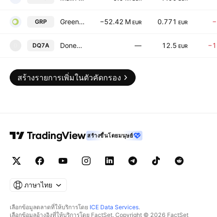
Greencoat Renewables PLC
−52.42 M
0.771
−
GRP
EUR
EUR
Donegal Investment Group PLC
—
12.5
−1
DQ7A
D
EUR
สร้างรายการเพิ่มในตัวคัดกรอง
สร้างขึ้นโดยมนุษย์
ภาษาไทย
เลือกข้อมูลตลาดที่ให้บริการโดย
ICE Data Services
.
เลือกข้อมูลอ้างอิงที่ให้บริการโดย FactSet. Copyright © 2026 FactSet