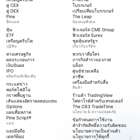
คู่ CEX
โบรกเกอร์
คู่ DEX
เปรียบเทียบโบรกเกอร์
Pine
The Leap
ฮีทแมพ
ข้อเสนอพิเศษ
หุ้น
ฟิวเจอร์ส CME Group
ETF
ฟิวเจอร์ส Eurex
เหรียญคริปโต
ชุดหุ้นสหรัฐฯ
ปฏิทิน
เกี่ยวกับบริษัท
ทางเศรษฐกิจ
พวกเราคือใคร
ผลประกอบการ
ภารกิจสำรวจอวกาศ
เงินปันผล
บล็อก
IPO
ศูนย์ช่วยเหลือ
ผลิตภัณฑ์เพิ่มเติม
อาชีพ
เครื่องมือสำหรับสื่อ
กระแสข่าว
สินค้า
พอร์ตโฟลิโอ
กราฟพื้นฐาน
ร้านค้า TradingView
เส้นแสดงอัตราผลตอบแทน
ไพ่ทาโรต์สำหรับเทรดเดอร์
Options
The C63 TradeTime
แผนที่มหภาค
นโยบาย & ความปลอดภัย
Pine Script®
ข้อกำหนดการใช้งาน
แอป
คำจำกัดสิทธิ์ความรับผิดชอบ
แอปมือถือ
นโยบายความเป็นส่วนตัว
เดสก์ท็อป
นโยบายการใช้คุกกี้