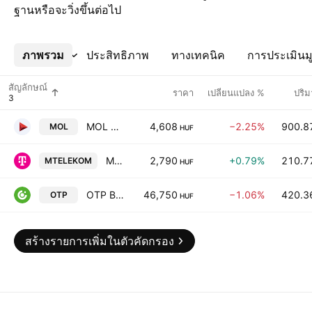
ฐานหรือจะวิ่งขึ้นต่อไป
ภาพรวม
เพิ่มเติม
ประสิทธิภาพ
ทางเทคนิค
การประเมินมู
สัญลักษณ์
ราคา
เปลี่ยนแปลง %
ปริ
MOL Hungarian Oil & Gas Plc Class A
4,608
−2.25%
900.8
MOL
HUF
Magyar Telekom Telecommunications PLC
2,790
+0.79%
210.7
MTELEKOM
HUF
OTP Bank Nyrt
46,750
−1.06%
420.3
OTP
HUF
สร้างรายการเพิ่มในตัวคัดกรอง