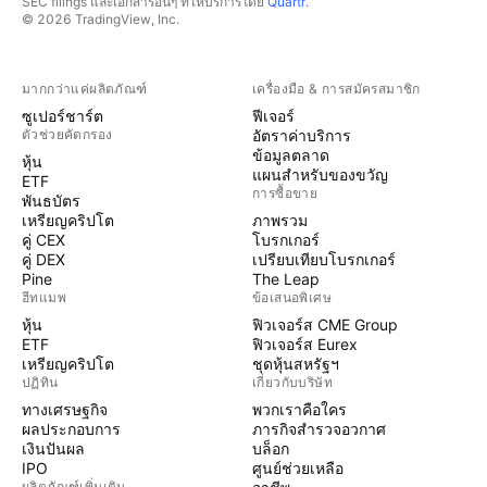
SEC filings และเอกสารอื่นๆ ที่ให้บริการโดย
Quartr
.
© 2026 TradingView, Inc.
มากกว่าแค่ผลิตภัณฑ์
เครื่องมือ & การสมัครสมาชิก
ซูเปอร์ชาร์ต
ฟีเจอร์
ตัวช่วยคัดกรอง
อัตราค่าบริการ
ข้อมูลตลาด
หุ้น
แผนสำหรับของขวัญ
ETF
การซื้อขาย
พันธบัตร
เหรียญคริปโต
ภาพรวม
คู่ CEX
โบรกเกอร์
คู่ DEX
เปรียบเทียบโบรกเกอร์
Pine
The Leap
ฮีทแมพ
ข้อเสนอพิเศษ
หุ้น
ฟิวเจอร์ส CME Group
ETF
ฟิวเจอร์ส Eurex
เหรียญคริปโต
ชุดหุ้นสหรัฐฯ
ปฏิทิน
เกี่ยวกับบริษัท
ทางเศรษฐกิจ
พวกเราคือใคร
ผลประกอบการ
ภารกิจสำรวจอวกาศ
เงินปันผล
บล็อก
IPO
ศูนย์ช่วยเหลือ
ผลิตภัณฑ์เพิ่มเติม