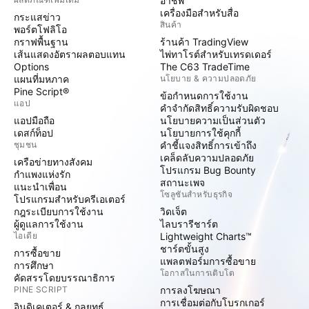
อาชีพ
เครื่องมือสำหรับสื่อ
กระแสข่าว
สินค้า
พอร์ตโฟลิโอ
กราฟพื้นฐาน
ร้านค้า TradingView
เส้นแสดงอัตราผลตอบแทน
ไพ่ทาโรต์สำหรับเทรดเดอร์
Options
The C63 TradeTime
แผนที่มหภาค
นโยบาย & ความปลอดภัย
Pine Script®
ข้อกำหนดการใช้งาน
แอป
คำจำกัดสิทธิ์ความรับผิดชอบ
แอปมือถือ
นโยบายความเป็นส่วนตัว
เดสก์ท็อป
นโยบายการใช้คุกกี้
ชุมชน
คำชี้แจงสิทธิ์การเข้าถึง
เคล็ดลับความปลอดภัย
เครือข่ายทางสังคม
โปรแกรม Bug Bounty
กำแพงแห่งรัก
สถานะเพจ
แนะนำเพื่อน
โซลูชันสำหรับธุรกิจ
โปรแกรมสำหรับครีเอเตอร์
กฎระเบียบการใช้งาน
วิดเจ็ต
ผู้ดูแลการใช้งาน
ไลบรารีชาร์ต
ไอเดีย
Lightweight Charts™
ชาร์ตขั้นสูง
การซื้อขาย
แพลตฟอร์มการซื้อขาย
การศึกษา
โอกาสในการเติบโต
คัดสรรโดยบรรณาธิการ
PINE SCRIPT
การลงโฆษณา
การเชื่อมต่อกับโบรกเกอร์
อินดิเคเตอร์ & กลยุทธ์