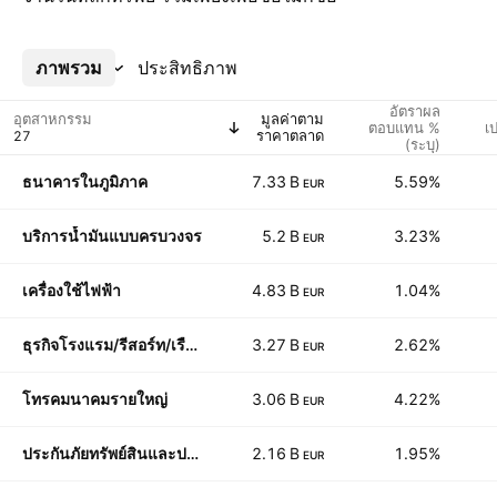
ภาพรวม
เพิ่มเติม
ประสิทธิภาพ
อัตราผล
อุตสาหกรรม
มูลค่าตาม
ตอบแทน %
เ
ราคาตลาด
(ระบุ)
ธนาคารในภูมิภาค
7.33 B
5.59%
EUR
บริการน้ำมันแบบครบวงจร
5.2 B
3.23%
EUR
เครื่องใช้ไฟฟ้า
4.83 B
1.04%
EUR
ธุรกิจโรงแรม/รีสอร์ท/เรือสำราญ
3.27 B
2.62%
EUR
โทรคมนาคมรายใหญ่
3.06 B
4.22%
EUR
ประกันภัยทรัพย์สินและประกันวินาศภัย
2.16 B
1.95%
EUR