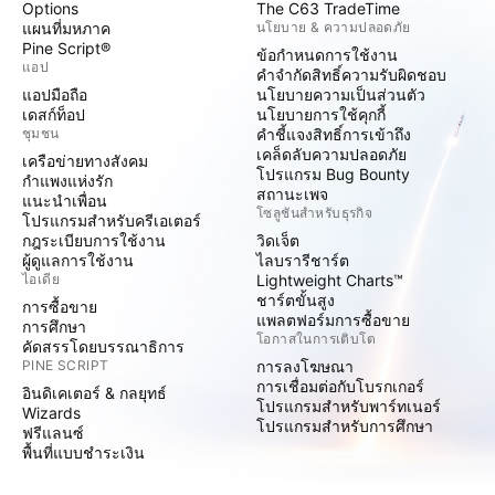
Options
The C63 TradeTime
แผนที่มหภาค
นโยบาย & ความปลอดภัย
Pine Script®
ข้อกำหนดการใช้งาน
แอป
คำจำกัดสิทธิ์ความรับผิดชอบ
แอปมือถือ
นโยบายความเป็นส่วนตัว
เดสก์ท็อป
นโยบายการใช้คุกกี้
ชุมชน
คำชี้แจงสิทธิ์การเข้าถึง
เคล็ดลับความปลอดภัย
เครือข่ายทางสังคม
โปรแกรม Bug Bounty
กำแพงแห่งรัก
สถานะเพจ
แนะนำเพื่อน
โซลูชันสำหรับธุรกิจ
โปรแกรมสำหรับครีเอเตอร์
กฎระเบียบการใช้งาน
วิดเจ็ต
ผู้ดูแลการใช้งาน
ไลบรารีชาร์ต
ไอเดีย
Lightweight Charts™
ชาร์ตขั้นสูง
การซื้อขาย
แพลตฟอร์มการซื้อขาย
การศึกษา
โอกาสในการเติบโต
คัดสรรโดยบรรณาธิการ
PINE SCRIPT
การลงโฆษณา
การเชื่อมต่อกับโบรกเกอร์
อินดิเคเตอร์ & กลยุทธ์
โปรแกรมสำหรับพาร์ทเนอร์
Wizards
โปรแกรมสำหรับการศึกษา
ฟรีแลนซ์
พื้นที่แบบชำระเงิน