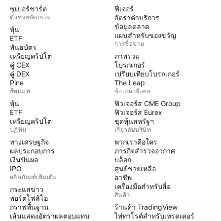
ซูเปอร์ชาร์ต
ฟีเจอร์
ตัวช่วยคัดกรอง
อัตราค่าบริการ
ข้อมูลตลาด
หุ้น
แผนสำหรับของขวัญ
ETF
การซื้อขาย
พันธบัตร
เหรียญคริปโต
ภาพรวม
คู่ CEX
โบรกเกอร์
คู่ DEX
เปรียบเทียบโบรกเกอร์
Pine
The Leap
ฮีทแมพ
ข้อเสนอพิเศษ
หุ้น
ฟิวเจอร์ส CME Group
ETF
ฟิวเจอร์ส Eurex
เหรียญคริปโต
ชุดหุ้นสหรัฐฯ
ปฏิทิน
เกี่ยวกับบริษัท
ทางเศรษฐกิจ
พวกเราคือใคร
ผลประกอบการ
ภารกิจสำรวจอวกาศ
เงินปันผล
บล็อก
IPO
ศูนย์ช่วยเหลือ
ผลิตภัณฑ์เพิ่มเติม
อาชีพ
เครื่องมือสำหรับสื่อ
กระแสข่าว
สินค้า
พอร์ตโฟลิโอ
กราฟพื้นฐาน
ร้านค้า TradingView
เส้นแสดงอัตราผลตอบแทน
ไพ่ทาโรต์สำหรับเทรดเดอร์