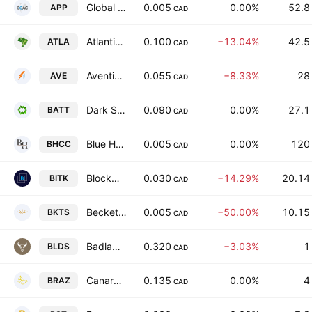
Global Compliance Applications Corp
0.005
0.00%
52.8
APP
CAD
Atlantico Energy Metals Corp
0.100
−13.04%
42.5
ATLA
CAD
Aventis Energy Inc
0.055
−8.33%
28
AVE
CAD
Dark Star Minerals, Inc.
0.090
0.00%
27.1
BATT
CAD
Blue Horizon Global Capital Corp.
0.005
0.00%
120
BHCC
CAD
BlockchainK2 Corp.
0.030
−14.29%
20.14
BITK
CAD
Beckett's Inc.
0.005
−50.00%
10.15
BKTS
CAD
Badlands Resources Inc
0.320
−3.03%
1
BLDS
CAD
Canary Gold Corp.
0.135
0.00%
4
BRAZ
CAD