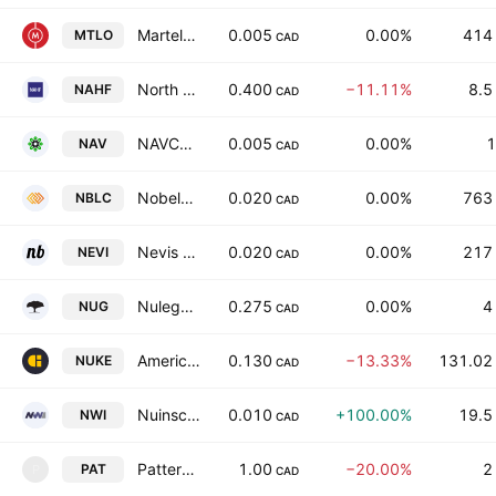
Martello Technologies Group, Inc.
0.005
0.00%
414
MTLO
CAD
North America Home Finance, Inc.
0.400
−11.11%
8.5
NAHF
CAD
NAVCO Pharmaceuticals Inc
0.005
0.00%
1
NAV
CAD
Nobel Resources Corp
0.020
0.00%
763
NBLC
CAD
Nevis Brands Inc.
0.020
0.00%
217
NEVI
CAD
Nulegacy Gold Corporation
0.275
0.00%
4
NUG
CAD
American Atomics Inc.
0.130
−13.33%
131.02
NUKE
CAD
Nuinsco Resources Limited
0.010
+100.00%
19.5
NWI
CAD
Patterson Metals Corp.
1.00
−20.00%
2
PAT
P
CAD