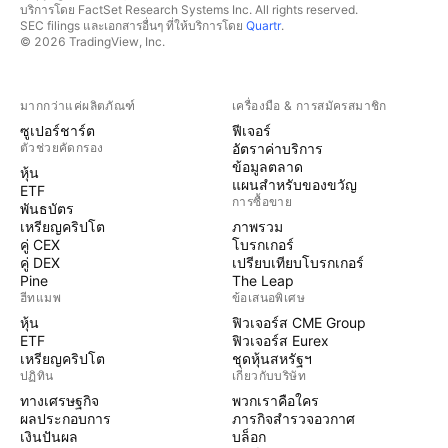
บริการโดย FactSet Research Systems Inc. All rights reserved.
SEC filings และเอกสารอื่นๆ ที่ให้บริการโดย
Quartr
.
© 2026 TradingView, Inc.
มากกว่าแค่ผลิตภัณฑ์
เครื่องมือ & การสมัครสมาชิก
ซูเปอร์ชาร์ต
ฟีเจอร์
ตัวช่วยคัดกรอง
อัตราค่าบริการ
ข้อมูลตลาด
หุ้น
แผนสำหรับของขวัญ
ETF
การซื้อขาย
พันธบัตร
เหรียญคริปโต
ภาพรวม
คู่ CEX
โบรกเกอร์
คู่ DEX
เปรียบเทียบโบรกเกอร์
Pine
The Leap
ฮีทแมพ
ข้อเสนอพิเศษ
หุ้น
ฟิวเจอร์ส CME Group
ETF
ฟิวเจอร์ส Eurex
เหรียญคริปโต
ชุดหุ้นสหรัฐฯ
ปฏิทิน
เกี่ยวกับบริษัท
ทางเศรษฐกิจ
พวกเราคือใคร
ผลประกอบการ
ภารกิจสำรวจอวกาศ
เงินปันผล
บล็อก