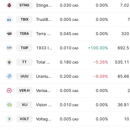
Stinger Resources Inc
0.030
0.00%
7.02
STNG
CAD
TrustBix, Inc.
0.005
0.00%
7
TBIX
CAD
Terra Balcanica Resources Corp.
0.045
0.00%
320
TERA
CAD
1933 Industries, Inc.
0.010
+100.00%
692.5
TGIF
CAD
Total Metals Corp
0.180
−5.26%
535.11
TT
CAD
Uranium One Mining Corp.
0.200
−9.09%
85.66
UUU
CAD
Verisante Technology, Inc.
0.005
0.00%
2
VER.H
CAD
Vision Lithium, Inc.
0.010
0.00%
36.81
VLI
CAD
Voltage Metals Corp
0.005
0.00%
10
VOLT
CAD