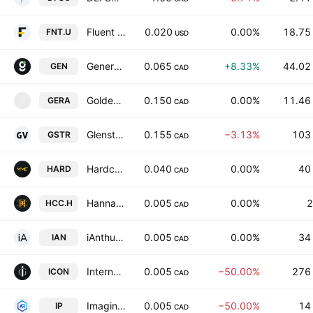
Fluent Corp.
0.020
0.00%
18.75
FNT.U
USD
Generation Uranium Inc Class A
0.065
+8.33%
44.02
GEN
CAD
Goldera Exploration Ltd.
0.150
0.00%
11.46
GERA
G
CAD
Glenstar Minerals Inc.
0.155
−3.13%
103
GSTR
CAD
Hardcore Discoveries Ltd.
0.040
0.00%
40
HARD
CAD
Hanna Capital Corp.
0.005
0.00%
2
HCC.H
CAD
iAnthus Capital Holdings, Inc.
0.005
0.00%
34
IAN
CAD
International Iconic Gold Exploration Corp
0.005
−50.00%
276
ICON
CAD
ImagineAR Inc.
0.005
−50.00%
14
IP
CAD