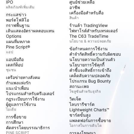
IPO
ศูนย์ช่วยเหลือ
ผลิตภัณฑ์เพิ่มเติม
อาชีพ
เครื่องมือสำหรับสื่อ
กระแสข่าว
สินค้า
พอร์ตโฟลิโอ
กราฟพื้นฐาน
ร้านค้า TradingView
เส้นแสดงอัตราผลตอบแทน
ไพ่ทาโรต์สำหรับเทรดเดอร์
Options
The C63 TradeTime
แผนที่มหภาค
นโยบาย & ความปลอดภัย
Pine Script®
ข้อกำหนดการใช้งาน
แอป
คำจำกัดสิทธิ์ความรับผิดชอบ
แอปมือถือ
นโยบายความเป็นส่วนตัว
เดสก์ท็อป
นโยบายการใช้คุกกี้
ชุมชน
คำชี้แจงสิทธิ์การเข้าถึง
เคล็ดลับความปลอดภัย
เครือข่ายทางสังคม
โปรแกรม Bug Bounty
กำแพงแห่งรัก
สถานะเพจ
แนะนำเพื่อน
โซลูชันสำหรับธุรกิจ
โปรแกรมสำหรับครีเอเตอร์
กฎระเบียบการใช้งาน
วิดเจ็ต
ผู้ดูแลการใช้งาน
ไลบรารีชาร์ต
ไอเดีย
Lightweight Charts™
ชาร์ตขั้นสูง
การซื้อขาย
แพลตฟอร์มการซื้อขาย
การศึกษา
โอกาสในการเติบโต
คัดสรรโดยบรรณาธิการ
PINE SCRIPT
การลงโฆษณา