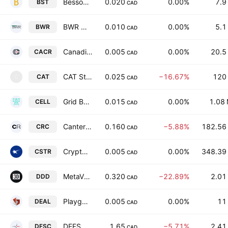
Bessor Minerals Inc.
0.020
0.00%
7.9
BST
CAD
BWR Exploration Inc.
0.010
0.00%
5.1
BWR
CAD
Canadian Chrome Company Inc.
0.005
0.00%
20.5
CACR
CAD
CAT Strategic Metals Corporation
0.025
−16.67%
120
CAT
C
CAD
Grid Battery Metals Inc
0.015
0.00%
1.08
CELL
CAD
Canter Resources Corp
0.160
−5.88%
182.56
CRC
CAD
CryptoStar Corp.
0.005
0.00%
348.39
CSTR
CAD
MetaVista3D, Inc.
0.320
−22.89%
2.01
DDD
CAD
Playgon Games, Inc.
0.005
0.00%
11
DEAL
CAD
DEFSEC Technologies Inc.
1.65
−5.71%
2.41
DFSC
CAD