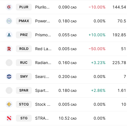
Plurilock Security Inc
0.090
−10.00%
144.54
PLUR
CAD
Powermax Minerals, Inc.
0.180
0.00%
70.5
PMAX
CAD
Prismo Metals Inc.
0.055
+10.00%
192.85
PRIZ
CAD
Red Lake Gold Inc
0.005
−50.00%
51
RGLD
CAD
Radiant Uranium Corp
0.160
+3.23%
225.78
RUC
R
CAD
Search Minerals Inc.
0.200
0.00%
7
SMY
CAD
Spartacus Metals Inc
0.180
+2.86%
1.61
SPAR
S
CAD
Stock Trend Capital Inc.
0.005
0.00%
10
STCQ
CAD
STRACON Group Holding Inc.
10.52
0.00%
STG
CAD