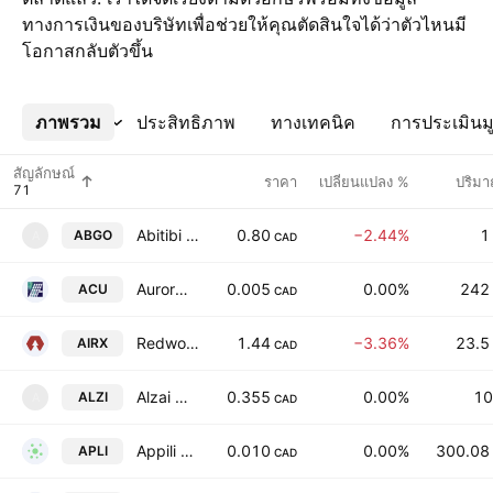
ทางการเงินของบริษัทเพื่อช่วยให้คุณตัดสินใจได้ว่าตัวไหนมี
โอกาสกลับตัวขึ้น
ภาพรวม
เพิ่มเติม
ประสิทธิภาพ
ทางเทคนิค
การประเมินมู
สัญลักษณ์
ราคา
เปลี่ยนแปลง %
ปริม
Abitibi Greenstone Gold Corp. Class A
0.80
−2.44%
1
ABGO
A
CAD
Aurora Solar Technologies, Inc.
0.005
0.00%
242
ACU
CAD
Redwood AI Corp.
1.44
−3.36%
23.5
AIRX
CAD
Alzai Health Corp.
0.355
0.00%
10
ALZI
A
CAD
Appili Therapeutics Inc Class A
0.010
0.00%
300.08
APLI
CAD