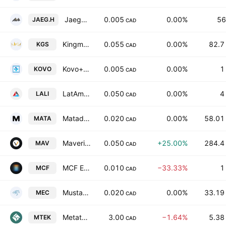
Jaeger Resources Corp.
0.005
0.00%
56
JAEG.H
CAD
Kingman Minerals Ltd.
0.055
0.00%
82.7
KGS
CAD
Kovo+ Holdings Inc
0.005
0.00%
1
KOVO
CAD
LatAm Lithium Corp
0.050
0.00%
4
LALI
CAD
Matador Technologies Inc.
0.020
0.00%
58.01
MATA
CAD
Maverick Gold and Silver Corporation
0.050
+25.00%
284.4
MAV
CAD
MCF Energy Ltd
0.010
−33.33%
1
MCF
CAD
Mustang Energy Corp
0.020
0.00%
33.19
MEC
CAD
Metatek-Group Ltd.
3.00
−1.64%
5.38
MTEK
CAD