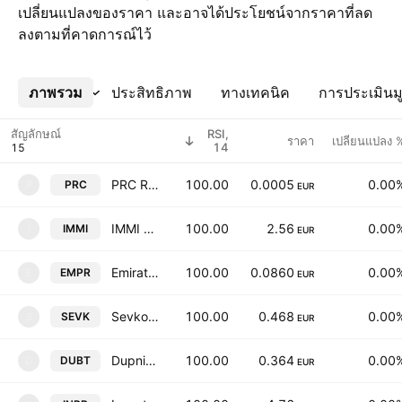
เปลี่ยนแปลงของราคา และอาจได้ประโยชน์จากราคาที่ลด
ลงตามที่คาดการณ์ไว้
ภาพรวม
เพิ่มเติม
ประสิทธิภาพ
ทางเทคนิค
การประเมินมู
สัญลักษณ์
RSI,
ราคา
เปลี่ยนแปลง 
14
PRC REIT
100.00
0.0005
0.00
PRC
P
EUR
IMMI AD
100.00
2.56
0.00
IMMI
I
EUR
Emirates Properties REIT
100.00
0.0860
0.00
EMPR
E
EUR
Sevko AD
100.00
0.468
0.00
SEVK
S
EUR
Dupnitsa-Tabac AD
100.00
0.364
0.00
DUBT
D
EUR