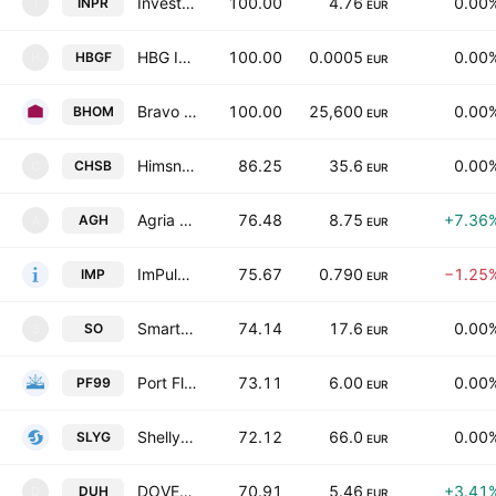
Investment Properties REIT
100.00
4.76
0.00
INPR
I
EUR
HBG Investment Property Fund REIT
100.00
0.0005
0.00
HBGF
H
EUR
Bravo Home Eadsic
100.00
25,600
0.00
BHOM
EUR
Himsnab Bulgaria AD
86.25
35.6
0.00
CHSB
C
EUR
Agria Group Holding JSC
76.48
8.75
+7.36
AGH
A
EUR
ImPulse I AD
75.67
0.790
−1.25
IMP
EUR
Smart Organic AD
74.14
17.6
0.00
SO
S
EUR
Port Fleet 99 AD
73.11
6.00
0.00
PF99
EUR
Shelly Group PLC
72.12
66.0
0.00
SLYG
EUR
DOVERIE - United Holding AD
70.91
5.46
+3.41
DUH
D
EUR