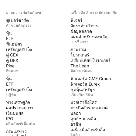
มากกว่าแค่ผลิตภัณฑ์
เครื่องมือ & การสมัครสมาชิก
ซูเปอร์ชาร์ต
ฟีเจอร์
ตัวช่วยคัดกรอง
อัตราค่าบริการ
ข้อมูลตลาด
หุ้น
แผนสำหรับของขวัญ
ETF
การซื้อขาย
พันธบัตร
เหรียญคริปโต
ภาพรวม
คู่ CEX
โบรกเกอร์
คู่ DEX
เปรียบเทียบโบรกเกอร์
Pine
The Leap
ฮีทแมพ
ข้อเสนอพิเศษ
หุ้น
ฟิวเจอร์ส CME Group
ETF
ฟิวเจอร์ส Eurex
เหรียญคริปโต
ชุดหุ้นสหรัฐฯ
ปฏิทิน
เกี่ยวกับบริษัท
ทางเศรษฐกิจ
พวกเราคือใคร
ผลประกอบการ
ภารกิจสำรวจอวกาศ
เงินปันผล
บล็อก
IPO
ศูนย์ช่วยเหลือ
ผลิตภัณฑ์เพิ่มเติม
อาชีพ
เครื่องมือสำหรับสื่อ
กระแสข่าว
สินค้า