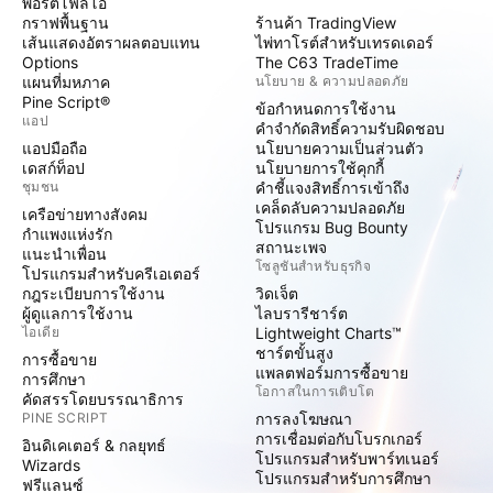
พอร์ตโฟลิโอ
กราฟพื้นฐาน
ร้านค้า TradingView
เส้นแสดงอัตราผลตอบแทน
ไพ่ทาโรต์สำหรับเทรดเดอร์
Options
The C63 TradeTime
แผนที่มหภาค
นโยบาย & ความปลอดภัย
Pine Script®
ข้อกำหนดการใช้งาน
แอป
คำจำกัดสิทธิ์ความรับผิดชอบ
แอปมือถือ
นโยบายความเป็นส่วนตัว
เดสก์ท็อป
นโยบายการใช้คุกกี้
ชุมชน
คำชี้แจงสิทธิ์การเข้าถึง
เคล็ดลับความปลอดภัย
เครือข่ายทางสังคม
โปรแกรม Bug Bounty
กำแพงแห่งรัก
สถานะเพจ
แนะนำเพื่อน
โซลูชันสำหรับธุรกิจ
โปรแกรมสำหรับครีเอเตอร์
กฎระเบียบการใช้งาน
วิดเจ็ต
ผู้ดูแลการใช้งาน
ไลบรารีชาร์ต
ไอเดีย
Lightweight Charts™
ชาร์ตขั้นสูง
การซื้อขาย
แพลตฟอร์มการซื้อขาย
การศึกษา
โอกาสในการเติบโต
คัดสรรโดยบรรณาธิการ
PINE SCRIPT
การลงโฆษณา
การเชื่อมต่อกับโบรกเกอร์
อินดิเคเตอร์ & กลยุทธ์
โปรแกรมสำหรับพาร์ทเนอร์
Wizards
โปรแกรมสำหรับการศึกษา
ฟรีแลนซ์